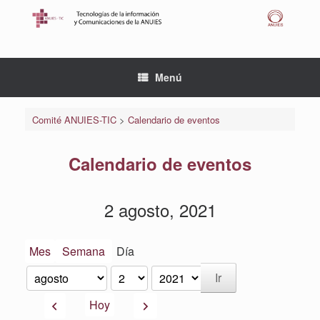
Saltar
al
contenido
Menú
Comité ANUIES-TIC
>
Calendario de eventos
Calendario de eventos
2 agosto, 2021
Mes
Semana
Día
Mes
Día
Año
Anterior
Siguiente
Hoy