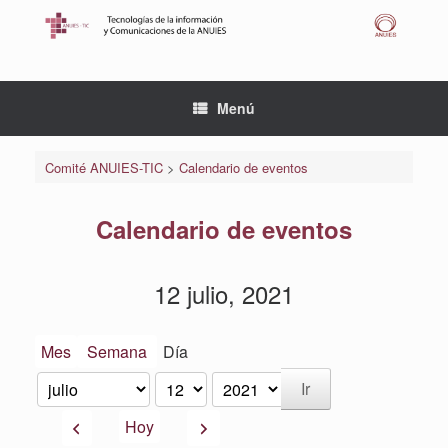
Saltar
al
contenido
Menú
Comité ANUIES-TIC
>
Calendario de eventos
Calendario de eventos
12 julio, 2021
Mes
Semana
Día
Mes
Día
Año
Anterior
Siguiente
Hoy