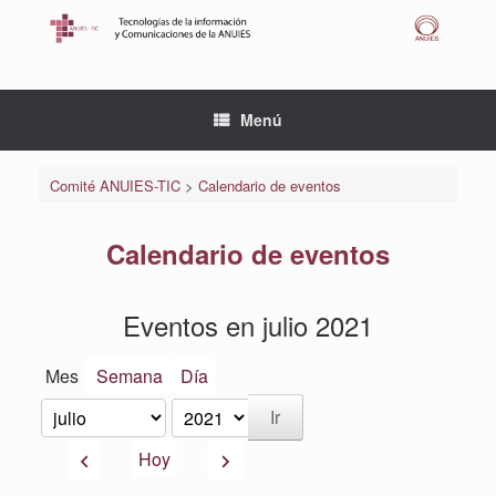
Saltar
al
contenido
Menú
Comité ANUIES-TIC
>
Calendario de eventos
Calendario de eventos
Eventos en julio 2021
Mes
Semana
Día
Mes
Año
Anterior
Siguiente
Hoy