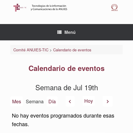
Saltar
al
contenido
Menú
Comité ANUIES-TIC
>
Calendario de eventos
Calendario de eventos
Semana de Jul 19th
Anterior
Siguiente
Hoy
Mes
Semana
Día
No hay eventos programados durante esas
fechas.