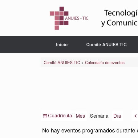
Saltar
al
contenido
Inicio
Comité ANUIES-TIC
Comité ANUIES-TIC
>
Calendario de eventos
Ver
Cuadrícula
Mes
Semana
Día
como
No hay eventos programados durante 