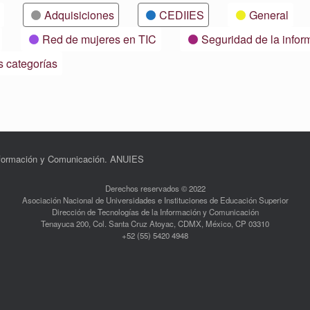
Adquisiciones
CEDIIES
General
Red de mujeres en TIC
Seguridad de la infor
s categorías
Información y Comunicación. ANUIES
Derechos reservados © 2022
Asociación Nacional de Universidades e Instituciones de Educación Superior
Dirección de Tecnologías de la Información y Comunicación
Tenayuca 200, Col. Santa Cruz Atoyac, CDMX, México, CP 03310
+52 (55) 5420 4948