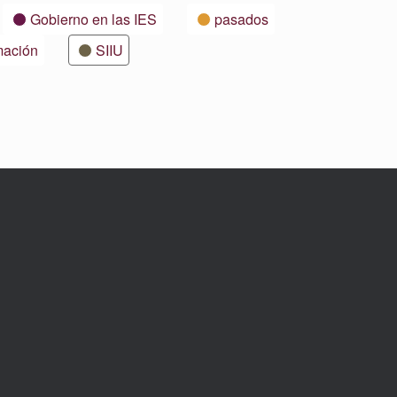
Gobierno en las IES
pasados
mación
SIIU