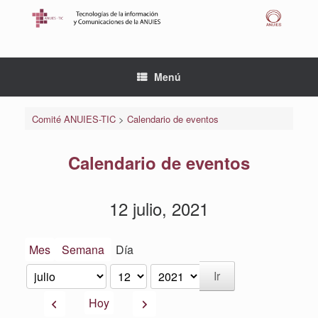
Saltar
al
contenido
Menú
Comité ANUIES-TIC
>
Calendario de eventos
Calendario de eventos
12 julio, 2021
Mes
Semana
Día
Mes
Día
Año
Anterior
Siguiente
Hoy