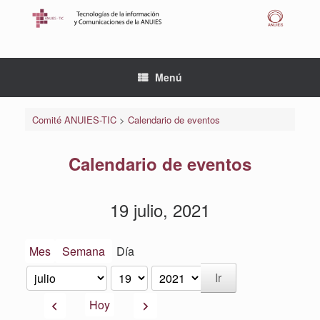
Saltar
al
contenido
Menú
Comité ANUIES-TIC
>
Calendario de eventos
Calendario de eventos
19 julio, 2021
Mes
Semana
Día
Mes
Día
Año
Anterior
Siguiente
Hoy