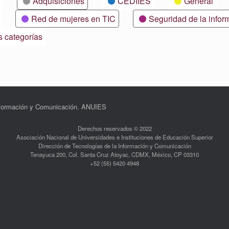
Adquisiciones
CEDIIES
General
Red de mujeres en TIC
Seguridad de la infor
s categorías
Información y Comunicación. ANUIES
Derechos reservados © 2022
Asociación Nacional de Universidades e Instituciones de Educación Superior
Dirección de Tecnologías de la Información y Comunicación
Tenayuca 200, Col. Santa Cruz Atoyac, CDMX, México, CP 03310
+52 (55) 5420 4948