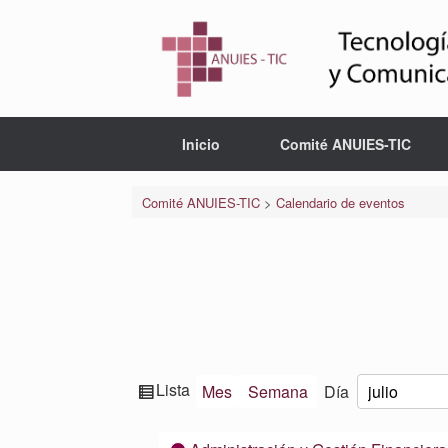
Saltar
al
contenido
Inicio
Comité ANUIES-TIC
Comité ANUIES-TIC
>
Calendario de eventos
Ver
Lista
Mes
Semana
Día
Mes
Día
Año
como
Categorías