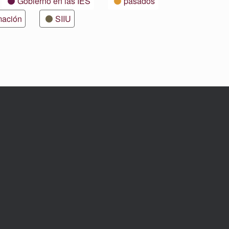
Gobierno en las IES
pasados
mación
SIIU