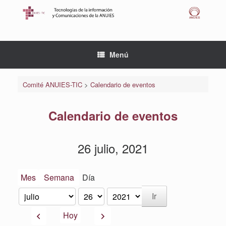
Saltar
al
contenido
Menú
Comité ANUIES-TIC
>
Calendario de eventos
Calendario de eventos
26 julio, 2021
Mes
Semana
Día
Mes
Día
Año
Anterior
Siguiente
Hoy