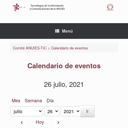
Saltar
al
contenido
Menú
Comité ANUIES-TIC
>
Calendario de eventos
Calendario de eventos
26 julio, 2021
Mes
Semana
Día
Mes
Día
Año
Anterior
Siguiente
Hoy