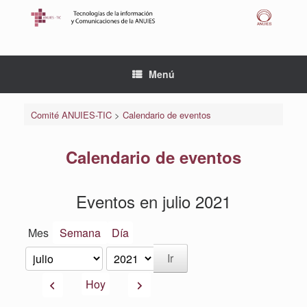
Saltar
al
contenido
Menú
Comité ANUIES-TIC
>
Calendario de eventos
Calendario de eventos
Eventos en julio 2021
Mes
Semana
Día
Mes
Año
Anterior
Siguiente
Hoy