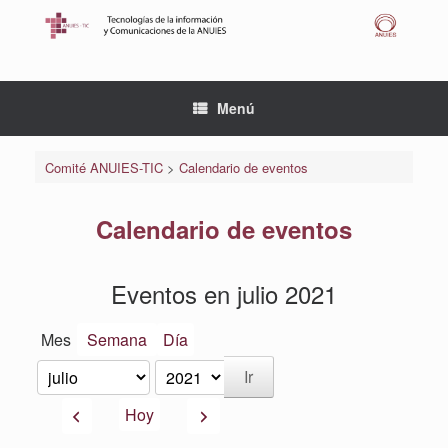
Saltar
al
contenido
Menú
Comité ANUIES-TIC
>
Calendario de eventos
Calendario de eventos
Eventos en julio 2021
Mes
Semana
Día
Mes
Año
Anterior
Siguiente
Hoy