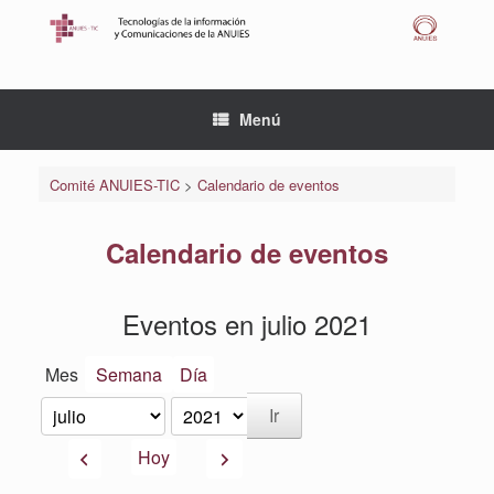
Saltar
al
contenido
Menú
Comité ANUIES-TIC
>
Calendario de eventos
Calendario de eventos
Eventos en julio 2021
Mes
Semana
Día
Mes
Año
Anterior
Siguiente
Hoy