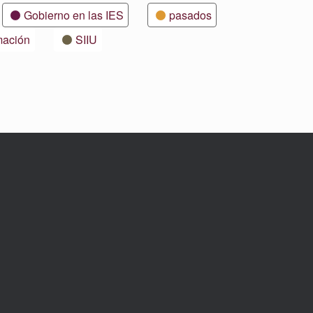
Gobierno en las IES
pasados
mación
SIIU