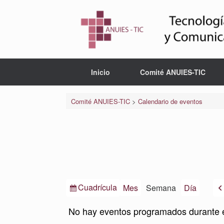
Saltar
al
contenido
Inicio
Comité ANUIES-TIC
Comité ANUIES-TIC
>
Calendario de eventos
Ver
Cuadrícula
Mes
Semana
Día
como
No hay eventos programados durante 