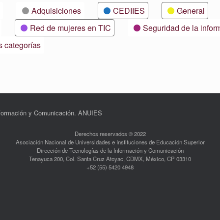
Adquisiciones
CEDIIES
General
Red de mujeres en TIC
Seguridad de la infor
s categorías
Información y Comunicación. ANUIES
Derechos reservados © 2022
Asociación Nacional de Universidades e Instituciones de Educación Superior
Dirección de Tecnologías de la Información y Comunicación
Tenayuca 200, Col. Santa Cruz Atoyac, CDMX, México, CP 03310
+52 (55) 5420 4948