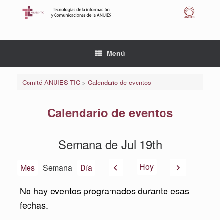
Saltar
al
contenido
Menú
Comité ANUIES-TIC
>
Calendario de eventos
Calendario de eventos
Semana de Jul 19th
Anterior
Siguiente
Hoy
Mes
Semana
Día
No hay eventos programados durante esas
fechas.