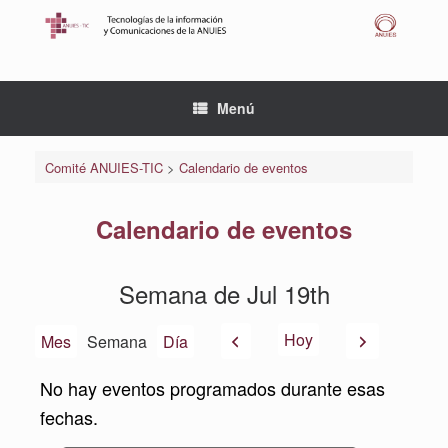
Saltar
al
contenido
Menú
Comité ANUIES-TIC
>
Calendario de eventos
Calendario de eventos
Semana de Jul 19th
Anterior
Siguiente
Hoy
Mes
Semana
Día
No hay eventos programados durante esas
fechas.