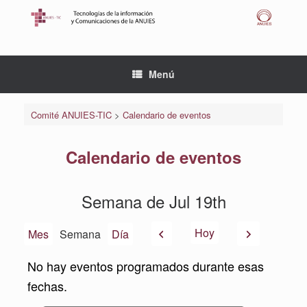
Saltar
al
contenido
Menú
Comité ANUIES-TIC
>
Calendario de eventos
Calendario de eventos
Semana de Jul 19th
Anterior
Siguiente
Hoy
Mes
Semana
Día
No hay eventos programados durante esas
fechas.