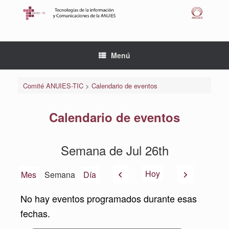
Saltar
al
contenido
Menú
Comité ANUIES-TIC
>
Calendario de eventos
Calendario de eventos
Semana de Jul 26th
Anterior
Siguiente
Hoy
Mes
Semana
Día
No hay eventos programados durante esas
fechas.