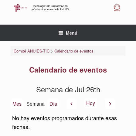
Saltar
al
contenido
Menú
Comité ANUIES-TIC
>
Calendario de eventos
Calendario de eventos
Semana de Jul 26th
Anterior
Siguiente
Hoy
Mes
Semana
Día
No hay eventos programados durante esas
fechas.