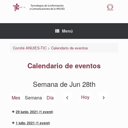
Saltar
al
contenido
Menú
Comité ANUIES-TIC
>
Calendario de eventos
Calendario de eventos
Semana de Jun 28th
Anterior
Siguiente
Hoy
Mes
Semana
Día
29 junio, 2021
(1 event)
1 julio, 2021
(1 event)