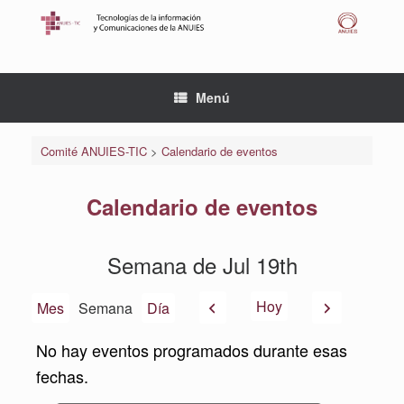
Saltar
al
contenido
Menú
Comité ANUIES-TIC
>
Calendario de eventos
Calendario de eventos
Semana de Jul 19th
Anterior
Siguiente
Hoy
Mes
Semana
Día
No hay eventos programados durante esas
fechas.