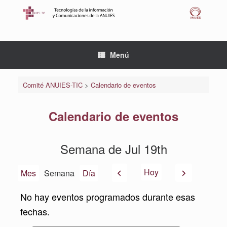
Saltar
al
contenido
Menú
Comité ANUIES-TIC
>
Calendario de eventos
Calendario de eventos
Semana de Jul 19th
Anterior
Siguiente
Hoy
Mes
Semana
Día
No hay eventos programados durante esas
fechas.