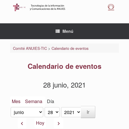
Saltar
al
contenido
Menú
Comité ANUIES-TIC
>
Calendario de eventos
Calendario de eventos
28 junio, 2021
Mes
Semana
Día
Mes
Día
Año
Anterior
Siguiente
Hoy