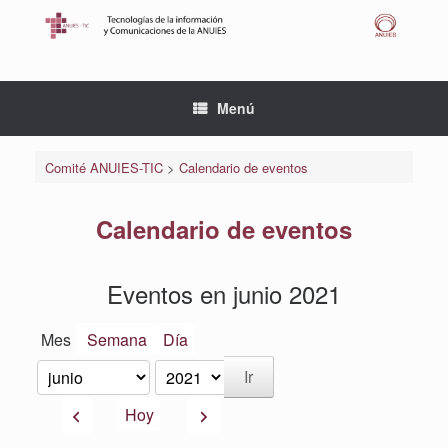
Saltar
al
contenido
Menú
Comité ANUIES-TIC
>
Calendario de eventos
Calendario de eventos
Eventos en junio 2021
Mes
Semana
Día
Mes
Año
Anterior
Siguiente
Hoy