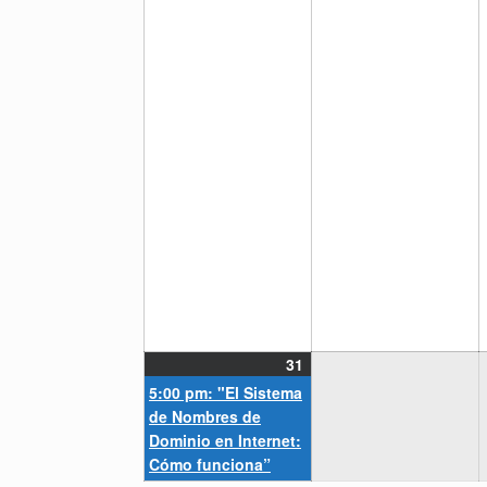
31
(1
31
mayo,
event)
5:00 pm: "El Sistema
2021
de Nombres de
Dominio en Internet:
Cómo funciona”