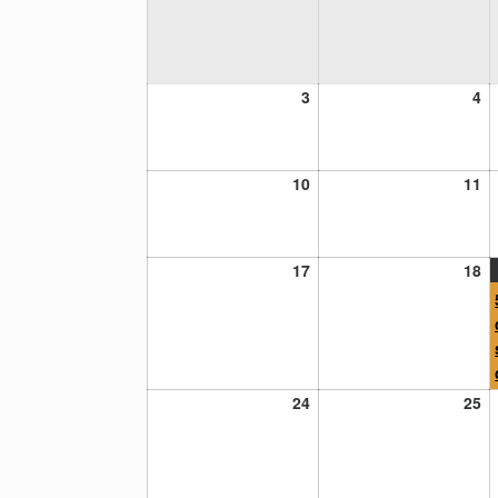
3
4
3
4
mayo,
m
2021
20
10
11
10
11
mayo,
m
2021
20
17
18
17
18
mayo,
m
2021
20
24
25
24
25
mayo,
m
2021
20