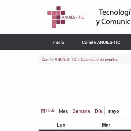
Saltar
al
contenido
Inicio
Comité ANUIES-TIC
Comité ANUIES-TIC
>
Calendario de eventos
Ver
Lista
Mes
Semana
Día
Mes
Año
como
lunes
martes
Lun
Mar