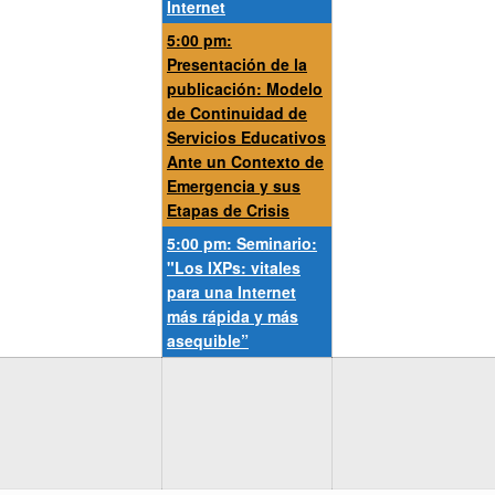
Internet
5:00 pm:
Presentación de la
publicación: Modelo
de Continuidad de
Servicios Educativos
Ante un Contexto de
Emergencia y sus
Etapas de Crisis
5:00 pm: Seminario:
"Los IXPs: vitales
para una Internet
más rápida y más
asequible”