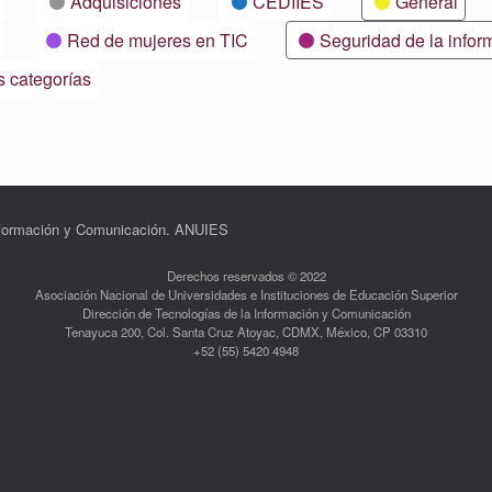
Adquisiciones
CEDIIES
General
Red de mujeres en TIC
Seguridad de la infor
s categorías
Información y Comunicación. ANUIES
Derechos reservados © 2022
Asociación Nacional de Universidades e Instituciones de Educación Superior
Dirección de Tecnologías de la Información y Comunicación
Tenayuca 200, Col. Santa Cruz Atoyac, CDMX, México, CP 03310
+52 (55) 5420 4948