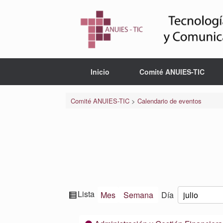
Saltar
al
contenido
Inicio
Comité ANUIES-TIC
Comité ANUIES-TIC
>
Calendario de eventos
Ver
Lista
Mes
Semana
Día
Mes
Día
Año
como
Categorías