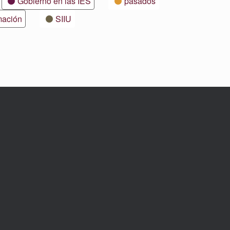
Gobierno en las IES
pasados
mación
SIIU