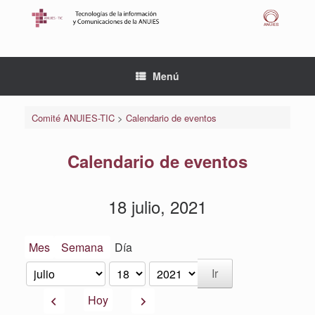
Saltar
al
contenido
Menú
Comité ANUIES-TIC
>
Calendario de eventos
Calendario de eventos
18 julio, 2021
Mes
Semana
Día
Mes
Día
Año
Anterior
Siguiente
Hoy