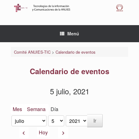
Saltar
al
contenido
Menú
Comité ANUIES-TIC
>
Calendario de eventos
Calendario de eventos
5 julio, 2021
Mes
Semana
Día
Mes
Día
Año
Anterior
Siguiente
Hoy