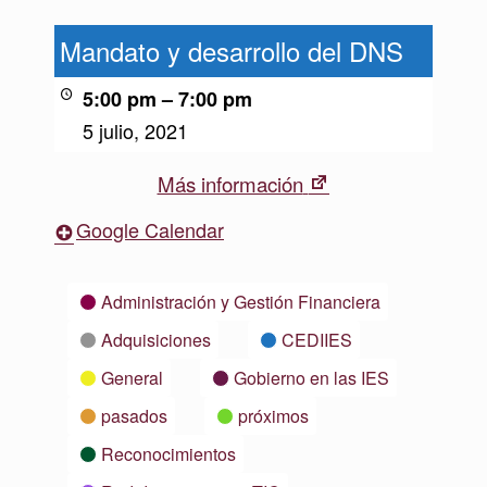
Mandato
y
Mandato y desarrollo del DNS
desarrollo
del
5:00 pm
–
7:00 pm
DNS
5 julio, 2021
New
Más información
tab
Google Calendar
Categorías
Administración y Gestión Financiera
Adquisiciones
CEDIIES
General
Gobierno en las IES
pasados
próximos
Reconocimientos