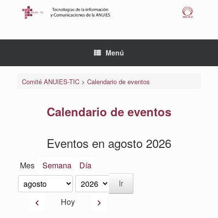
Saltar
al
contenido
Menú
Comité ANUIES-TIC
>
Calendario de eventos
Calendario de eventos
Eventos en agosto 2026
Mes
Semana
Día
Mes
Año
Anterior
Siguiente
Hoy