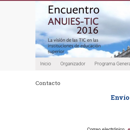
Saltar
al
contenido
Inicio
Organizador
Programa Genera
Contacto
Envío
Correo electrónico
:
e