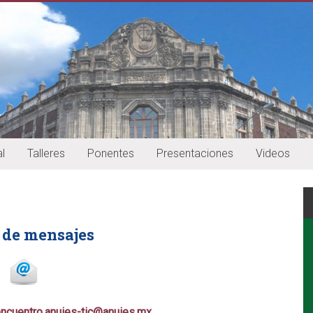
l
Talleres
Ponentes
Presentaciones
Videos
 de mensajes
ncuentro.anuies-tic
@anuies.mx