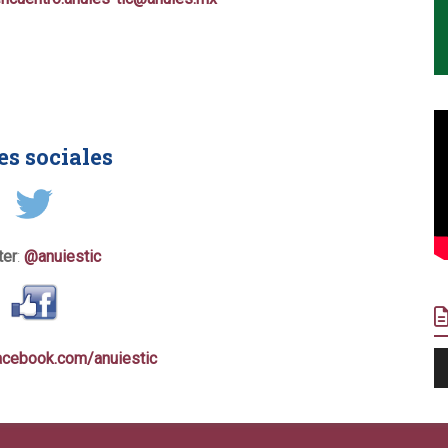
es sociales
ter
:
@anuiestic
R
acebook.com/anuiestic
d
a