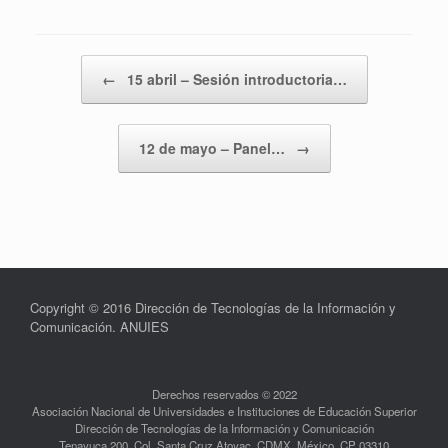
Navegador de artículos
←
15 abril – Sesión introductoria…
12 de mayo – Panel…
→
Copyright © 2016 Dirección de Tecnologías de la Información y
Comunicación. ANUIES
Derechos reservados © 2022
Asociación Nacional de Universidades e Instituciones de Educación Superior
Dirección de Tecnologías de la Información y Comunicación
Tenayuca 200, Col. Santa Cruz Atoyac, CDMX, México, CP 03310